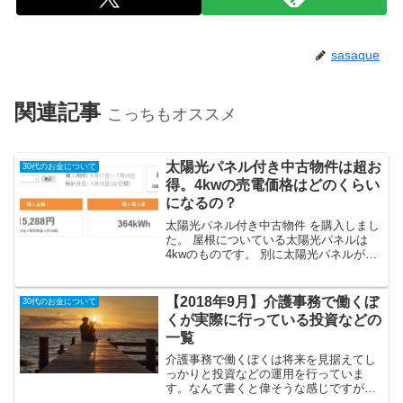
sasaque
関連記事
こっちもオススメ
太陽光パネル付き中古物件は超お
30代のお金について
得。4kwの売電価格はどのくらい
になるの？
太陽光パネル付き中古物件 を購入しまし
た。 屋根についている太陽光パネルは
4kwのものです。 別に太陽光パネルがつ
いている物件を狙っていたわけじゃない
んですが結果的に太陽光パネル付きの物
件になりました。中古物件についている
【2018年9月】介護事務で働くぼ
30代のお金について
太陽光パネルってど...
くが実際に行っている投資などの
一覧
介護事務で働くぼくは将来を見据えてし
っかりと投資などの運用を行っていま
す。なんて書くと偉そうな感じですが実
際はダラダラと興味本位でやっている部