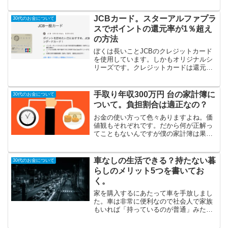
分が大きいです。それでも仕事に精を出
して将来出世してやろうという気はさら
JCBカード。スターアルファプラ
30代のお金について
さら無いのでどうにかして老...
スでポイントの還元率が1％超え
の方法
ぼくは長いことJCBのクレジットカード
を使用しています。しかもオリジナルシ
リーズです。クレジットカードは還元率
が大事ですよね。楽天カードは高還元率
でポイントザクザクなんてCMを流してい
たりします。たしかに何もしないで常時
手取り年収300万円 台の家計簿に
30代のお金について
1％の還元率は魅力的...
ついて。負担割合は適正なの？
お金の使い方って色々ありますよね。価
値観もそれぞれです。だから何が正解っ
てこともないんですが僕の家計簿は果た
して正解なんだろうか。なんて考えまし
た。昨年はなんだかんだで100万円くらい
は増えたので良しとしました。手取り年
車なしの生活できる？持たない暮
30代のお金について
収で300万円って地方都市では十分にやっ
らしのメリット5つを書いてお
ていける数字だと思うんですけど職場な
く。
どではどうやって生活しているの？みた
いなことも多く言われます。
家を購入するにあたって車を手放しまし
た。車は非常に便利なので社会人で家族
もいれば「持っているのが普通」みたい
な感覚になります。そして「持っていな
いと不便で生活ができない」「持ってい