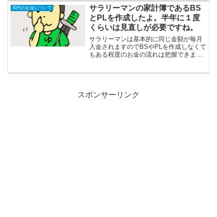
ないのはかわいそう」みたいな感覚にな
サラリーマンの家計簿であるBS
30代のお金について
るんですよね。車なしの生...
とPLを作成したよ。半年に１度
くらいは見直しが必要ですね。
サラリーマンは基本的に同じ金額が毎月
入金されますのでBSやPLを作成しなくて
もある程度のお金の流れは把握できま
す。しかし最近では現金やクレジットカ
ードに加えて○○ペイやらビットコインな
どの仮想通貨などお金の流れが複雑にな
る傾向になります。ま...
スポンサーリンク