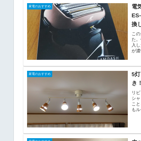
電
家電のおすすめ
ES
換
この
た。
入し
が濃
5
家電のおすすめ
き
リビ
シャ
こと
もル