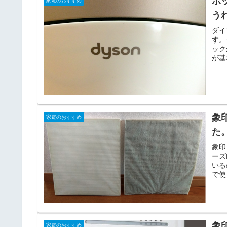
ホ
家電のおすすめ
う
ダイ
す。
ック
が基
象
家電のおすすめ
た。
象印
ーズ
いる
で使
象
家電のおすすめ