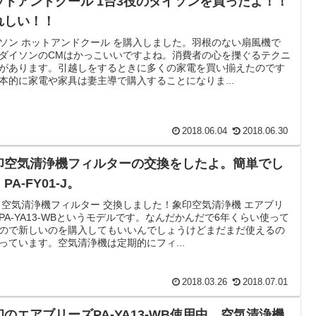
ットアンドクール 1台3役のダイソンを買ったよ！！
れしい！！
ソン ホットアンドクール を購入しました。羽根のない扇風機で
ダイソンのCMはかっこいいですよね。消費者の心を擽ぐるテクニ
があります。引越しをするときに多くの家電を買い揃えたのです
本的に家電や家具は妻主導で購入することになりま...
2018.06.04
2018.06.30
印空気清浄機フィルターの交換をしたよ。簡単でし
PA-FY01-J。
 空気清浄機フィルター 交換しました！象印空気清浄機 エアブリ
PA-YA13-WBというモデルです。なんだかんだで6年くらい使って
ので新しいのを購入してもいいんでしょうけどまだまだ使えるの
っています。空気清浄機は定期的にフィ...
2018.03.26
2018.07.01
印のエアブリーズPA-YA13-WB使用中。空気清浄機