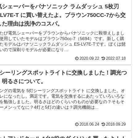
気シェーバーをパナソニック ラムダッシュ 5枚刃
-LV7E-T に買い替えたよ。ブラウン750CC-7から交
した理由は洗浄のコスパ。
たび電気シェーバーをブラウンからパナソニックに鞍替えしまし
使用していたモデルはブラウン750cc-7（5694）です。新しく購
たモデルはパナソニックラムダッシュ ES-LV7E-Tです。ぼくは髭
いので深剃りモデルが必要になり...
2020.09.22
2022.07.18
灯シーリングスポットライトに交換しました！調光つ
！明るさについて。
ングの電気を 5灯シーリングスポットライト に交換しました。オ
レになったし。満足です。電気を交換するにあたっていろいろな
を勉強しました。明るさはどのくらいのものが必要なの？そもそ
ーメンってなに？4灯と5灯の違いは？調光機能は...
2018.06.24
2018.09.29