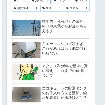
DIY
1
思い出
1
ブログ
1
OS
1
格安SIM
1
生活
1
スマホ
1
敷地内（私有地）の電柱。
NTTや東電からお金がもら
えるよ。
キエールコケカビ凄すぎ。
これがあればもう他に何も
いらない。
アクシスZは6年で新車に買
い替え。これまでの費用に
ついて
エコキュートの貯湯タンク
のお手入れ方法と清掃。給
水配管専用止水栓はどこ？