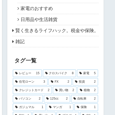
家電のおすすめ
日用品や生活雑貨
賢く生きるライフハック。税金や保険。
雑記
タグ一覧
レビュー
15
クロスバイク
8
家電
5
住宅ローン
3
FX
2
投資
2
クレジットカード
2
買い物
2
植物
2
パソコン
2
125cc
2
自転車
2
ガジュマル
1
マンガ
1
保険
1