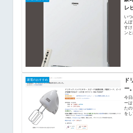
レ
いつ
んぼ
すけ
ンと
ド
家電のおすすめ
ー
今日
ーは
たの
をし