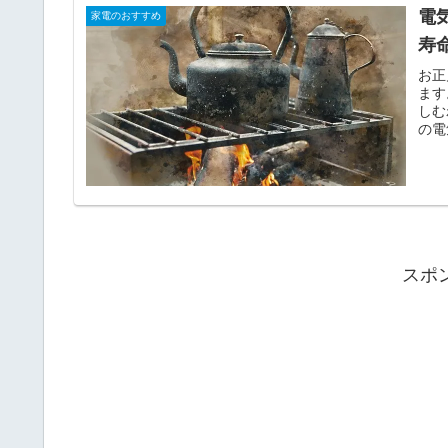
電
家電のおすすめ
寿
お正
ます
しむ
の電
スポ