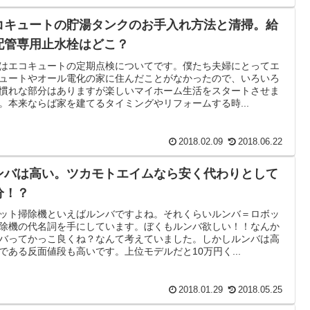
コキュートの貯湯タンクのお手入れ方法と清掃。給
配管専用止水栓はどこ？
はエコキュートの定期点検についてです。僕たち夫婦にとってエ
ュートやオール電化の家に住んだことがなかったので、いろいろ
慣れな部分はありますが楽しいマイホーム生活をスタートさせま
。本来ならば家を建てるタイミングやリフォームする時...
2018.02.09
2018.06.22
ンバは高い。ツカモトエイムなら安く代わりとして
分！？
ット掃除機といえばルンバですよね。それくらいルンバ＝ロボッ
除機の代名詞を手にしています。ぼくもルンバ欲しい！！なんか
バってかっこ良くね？なんて考えていました。しかしルンバは高
である反面値段も高いです。上位モデルだと10万円く...
2018.01.29
2018.05.25