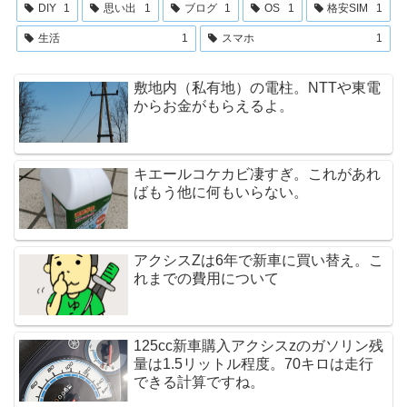
DIY
1
思い出
1
ブログ
1
OS
1
格安SIM
1
生活
1
スマホ
1
敷地内（私有地）の電柱。NTTや東電
からお金がもらえるよ。
キエールコケカビ凄すぎ。これがあれ
ばもう他に何もいらない。
アクシスZは6年で新車に買い替え。こ
れまでの費用について
125cc新車購入アクシスzのガソリン残
量は1.5リットル程度。70キロは走行
できる計算ですね。