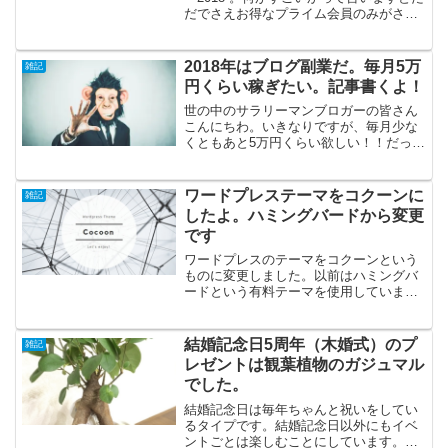
だでさえお得なプライム会員のみがさら
にお得になる年に1度のお祭りなのです。
2018年のプライムデーは7月16日正午
12:00から7月17日23:59までの36時...
2018年はブログ副業だ。毎月5万
雑記
円くらい稼ぎたい。記事書くよ！
世の中のサラリーマンブロガーの皆さん
こんにちわ。いきなりですが、毎月少な
くともあと5万円くらい欲しい！！だって
5万円お小遣いが増えたら好きなものも買
える。家計の足しにもなるじゃないです
か。なのでぼくの2018年の目標はブログ
ワードプレステーマをコクーンに
雑記
で5万円を稼ぐで...
したよ。ハミングバードから変更
です
ワードプレスのテーマをコクーンという
ものに変更しました。以前はハミングバ
ードという有料テーマを使用していまし
たが。多数のブロガーが使用しているテ
ーマなので概ね満足はしていましたが、
ところどころ修正したいポイントなどが
結婚記念日5周年（木婚式）のプ
雑記
出てきました。カスタマイ...
レゼントは観葉植物のガジュマル
でした。
結婚記念日は毎年ちゃんと祝いをしてい
るタイプです。結婚記念日以外にもイベ
ントごとは楽しむことにしています。結