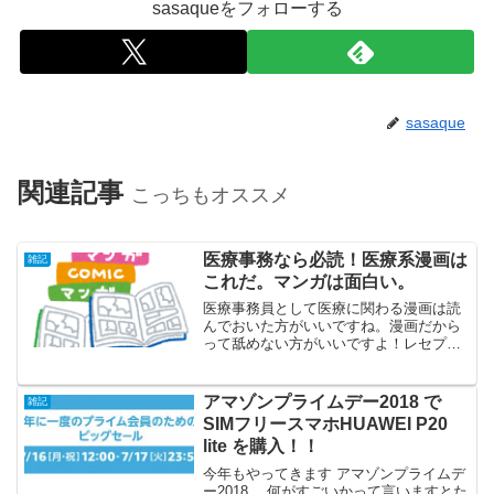
sasaqueをフォローする
sasaque
関連記事
こっちもオススメ
医療事務なら必読！医療系漫画は
雑記
これだ。マンガは面白い。
医療事務員として医療に関わる漫画は読
んでおいた方がいいですね。漫画だから
って舐めない方がいいですよ！レセプト
に関わる情報やヒントになる場合も多い
ですし、医師と看護師のドラマチックな
部分もあります。僕は漫画好きなんです
アマゾンプライムデー2018 で
雑記
よ。だって面白いもの。面...
SIMフリースマホHUAWEI P20
lite を購入！！
今年もやってきます アマゾンプライムデ
ー2018 。何がすごいかって言いますとた