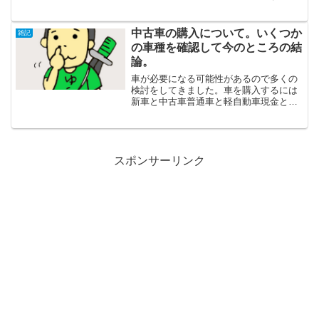
婚5周年記念に購入したのは観葉植物のガ
ジュマルの「まるお」です。5年目には木
婚式だから木製品をプレゼントするのが
中古車の購入について。いくつか
雑記
定番のようです。今日...
の車種を確認して今のところの結
論。
車が必要になる可能性があるので多くの
検討をしてきました。車を購入するには
新車と中古車普通車と軽自動車現金とロ
ーンとリースディーラー系と激安店保証
ありと保証なしなどなど様々な選択肢を
検討していく必要があります。ぼくは車
を持たない生活を10年く...
スポンサーリンク