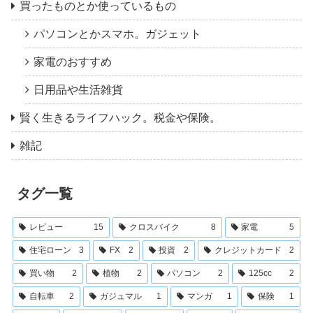
買ったものとか使っているもの
パソコンとかスマホ。ガジェット
家電のおすすめ
日用品や生活雑貨
賢く生きるライフハック。税金や保険。
雑記
タグ一覧
レビュー
15
クロスバイク
8
家電
5
住宅ローン
3
FX
2
投資
2
クレジットカード
2
買い物
2
植物
2
パソコン
2
125cc
2
自転車
2
ガジュマル
1
マンガ
1
保険
1