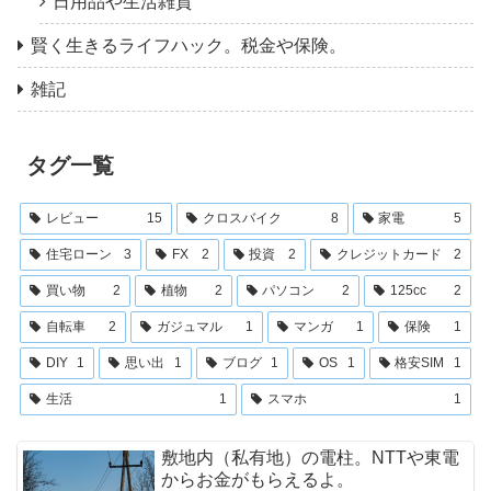
日用品や生活雑貨
賢く生きるライフハック。税金や保険。
雑記
タグ一覧
レビュー
15
クロスバイク
8
家電
5
住宅ローン
3
FX
2
投資
2
クレジットカード
2
買い物
2
植物
2
パソコン
2
125cc
2
自転車
2
ガジュマル
1
マンガ
1
保険
1
DIY
1
思い出
1
ブログ
1
OS
1
格安SIM
1
生活
1
スマホ
1
敷地内（私有地）の電柱。NTTや東電
からお金がもらえるよ。