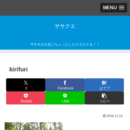
MENU
ササクエ
ササキの人生にちょっとしたクエストを！！
kirifuri
X
Facebook
はてブ
Pocket
LINE
コピー
2016.11.13