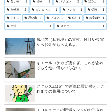
買い物
2
植物
2
パソコン
2
125cc
2
自転車
2
ガジュマル
1
マンガ
1
保険
1
DIY
1
思い出
1
ブログ
1
OS
1
格安SIM
1
生活
1
スマホ
1
敷地内（私有地）の電柱。NTTや東電
からお金がもらえるよ。
キエールコケカビ凄すぎ。これがあれ
ばもう他に何もいらない。
アクシスZは6年で新車に買い替え。こ
れまでの費用について
エコキュートの貯湯タンクのお手入れ